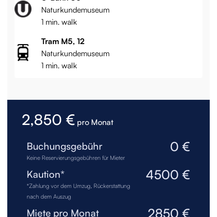
Naturkundemuseum
1 min. walk
Tram M5, 12
Naturkundemuseum
1 min. walk
2,850 €
pro Monat
0 €
Buchungsgebühr
Keine Reservierungsgebühren für Mieter
4500 €
Kaution*
*Zahlung vor dem Umzug, Rückerstattung
nach dem Auszug
2850 €
Miete pro Monat