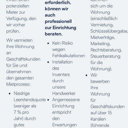
erforderlich,
potenziellen
sich um die
können wir
Mieter zur
Wohnung
auch
Verfügung, den
(einschließlich
professionell
wir vorher
Vermietung,
zur Einrichtung
prüfen.
Schlüsselübergabe
beraten.
Mietverträge,
Wir vermieten
Kein Risiko
Marketing,
Ihre Wohnung
wegen
Rechtsberatung,
an
Fehlkalkulationen
Steuerberatung
Geschäftskunden
Installation
für die
für Sie und
des
Wohnung).
übernehmen
Inventars
Wir
den gesamten
durch
bewerben
Mietprozess:
unsere
Ihre
Niedrige
Handwerker
Wohnung
Leerstandsquote
Angemessene
für
(weniger als
Einrichtung
Geschäftskunden
7 % pro
entspricht
auf über 15
Jahr) durch
den
Kanälen
gutes
Erwartungen
(führende