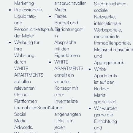
Marketing
anspruchsvoller
Suchmaschinen,
Professionelle
Mieter
soziale
Liquiditäts-
Festes
Netzwerke,
und
Budget und
internationale
Persönlichkeitsprüfung
Einrichtungsstil
Werbeportale,
der Mieter
in
renommierte
Werbung für
Absprache
Immobilienportale,
Ihre
mit den
Metasuchmaschin
Wohnung
Eigentümern
und
durch
WHITE
Aggregatoren).
WHITE
APARTMENTS
White
APARTMENTS
erstellt ein
Apartments
auf allen
visuelles
ist auf den
relevanten
Konzept mit
Berliner
Online-
einer
Markt
Plattformen
Inventarliste
spezialisiert.
(ImmobilienScout24,
und
Wir würden
Social
angehängten
gerne die
Media,
Links, um
Einrichtung
Adwords,
jeden
und