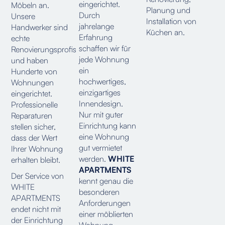
eingerichtet.
Möbeln an.
Planung und
Durch
Unsere
Installation von
jahrelange
Handwerker sind
Küchen an.
Erfahrung
echte
schaffen wir für
Renovierungsprofis
jede Wohnung
und haben
ein
Hunderte von
hochwertiges,
Wohnungen
einzigartiges
eingerichtet.
Innendesign.
Professionelle
Nur mit guter
Reparaturen
Einrichtung kann
stellen sicher,
eine Wohnung
dass der Wert
gut vermietet
Ihrer Wohnung
werden.
WHITE
erhalten bleibt.
APARTMENTS
Der Service von
kennt genau die
WHITE
besonderen
APARTMENTS
Anforderungen
endet nicht mit
einer möblierten
der Einrichtung
Wohnung.