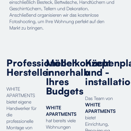
einschließlich Besteck, Bettwäsche, Handtüchern und
Geschirrtüchern, Tellern und Dekoration.
Anschließend organisieren wir das kostenlose
Fotoshooting, um Ihre Wohnung perfekt auf den
Markt zu bringen.
Professioneller
Möbelkonzept
Küchenpl
Hersteller
innerhalb
und -
Ihres
installati
Budgets
WHITE
APARTMENTS
Das Team von
bietet eigene
WHITE
WHITE
Handwerker für
APARTMENTS
APARTMENTS
die
bietet
hat bereits viele
professionelle
Einrichtung,
Wohnungen
Montage von
Renovierung,