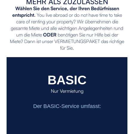
MEHR ALS ZUZULASSEN
Wählen Sie den Service, der Ihren Bedürfnissen
entspricht.
You live abroad or do not have time to take
care of renting your property? Wir übernehmen die
gesamte Miete und alle wichtigen Angelegenheiten rund
um die Miete
ODER
benötigen Sie nur Hilfe bei der
Miete? Dann ist unser VERMIETUNGSPAKET das richtige
für Sie.
BASIC
Nur Vermietung
Der BASIC-Service umfasst: