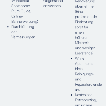
Wunderflats,
Gegenstand
Renovierung
Spotahome,
anzusehen
übernehmen.
Plum Guide,
(Eine
Online-
professionelle
Bannerwerbung)
Einrichtung
Durchführung
sorgt für
der
einen
Vermessungen
höheren
Mietpreis
und weniger
Leerstände)
White
Apartments
bietet
Reinigungs-
und
Reparaturdienste
an.
Kostenlose
Fotoshooting,
um unsere