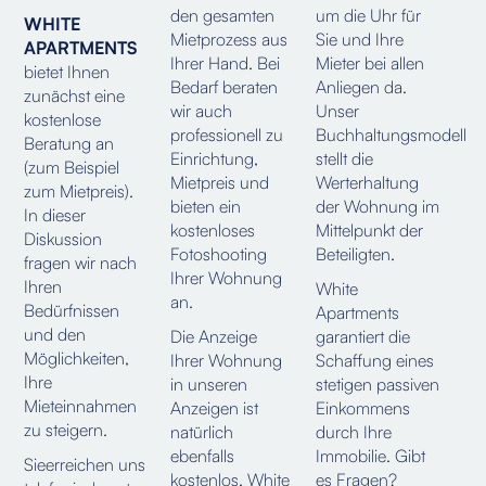
den gesamten
um die Uhr für
WHITE
Mietprozess aus
Sie und Ihre
APARTMENTS
Ihrer Hand. Bei
Mieter bei allen
bietet Ihnen
Bedarf beraten
Anliegen da.
zunächst eine
wir auch
Unser
kostenlose
professionell zu
Buchhaltungsmodell
Beratung an
Einrichtung,
stellt die
(zum Beispiel
Mietpreis und
Werterhaltung
zum Mietpreis).
bieten ein
der Wohnung im
In dieser
kostenloses
Mittelpunkt der
Diskussion
Fotoshooting
Beteiligten.
fragen wir nach
Ihrer Wohnung
Ihren
White
an.
Bedürfnissen
Apartments
und den
Die Anzeige
garantiert die
Möglichkeiten,
Ihrer Wohnung
Schaffung eines
Ihre
in unseren
stetigen passiven
Mieteinnahmen
Anzeigen ist
Einkommens
zu steigern.
natürlich
durch Ihre
ebenfalls
Immobilie. Gibt
Sie
erreichen uns
kostenlos. White
es Fragen?