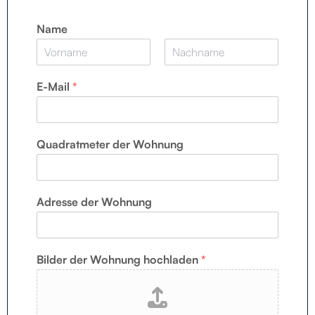
Name
V
N
o
a
E-Mail
*
r
c
n
h
a
n
m
a
e
m
Quadratmeter der Wohnung
e
Adresse der Wohnung
Bilder der Wohnung hochladen
*