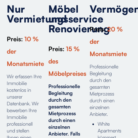
Nur
Möbel
Vermögen
Vermietungsservice
und
Renovierung
Preis:
20 %
Preis:
10 %
der
Preis:
15 %
der
Monatsmiete
des
Monatsmiete
Professionelle
Möbelpreises
Begleitung
Wir erfassen Ihre
durch den
Immobilie
Professionelle
gesamten
kostenlos in
Begleitung
Mietprozess
unserer
durch den
durch einen
Datenbank. Wir
gesamten
einzelnen
bewerben Ihre
Mietprozess
Anbieter.
Immobilie
durch einen
professionell
White
einzelnen
und stellen
Apartments
Anbieter. Falls
Ihnen einen
kümmert