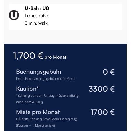
U-Bahn U8
Leinestraße
3 min. walk
1,700 €
pro Monat
0 €
Buchungsgebühr
Keine Reservierungsgebühren für Mieter
3300 €
Kaution*
*Zahlung vor dem Umzug, Rückerstattung
nach dem Auszug
1700 €
Miete pro Monat
Die erste Zahlung ist vor dem Einzug fällig
(Kaution + 1. Monatsmiete)