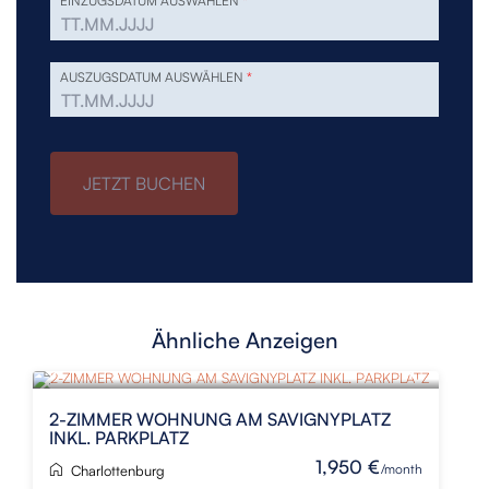
EINZUGSDATUM AUSWÄHLEN
*
AUSZUGSDATUM AUSWÄHLEN
*
JETZT BUCHEN
Ähnliche Anzeigen
NEU
2-ZIMMER WOHNUNG AM SAVIGNYPLATZ
INKL. PARKPLATZ
1,950 €
/month
Charlottenburg