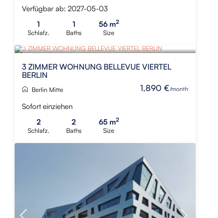
Verfügbar ab: 2027-05-03
2
1
1
56 m
Schlafz.
Baths
Size
NEU
3 ZIMMER WOHNUNG BELLEVUE VIERTEL
BERLIN
1,890 €
/month
Berlin Mitte
Sofort einziehen
2
2
2
65 m
Schlafz.
Baths
Size