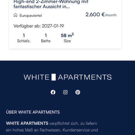
High-end 2-Zimmer-Wohnung mit
fantastischer Aussicht in...
2,600 €
/month
Europaviertel
Verfügbar ab: 2027-01-19
2
1
1
58 m
Schlafz.
Baths
Size
ÜBER WHITE APARTMENTS
WHITE APARTMENTS
verpflichtet sich, zu liefern
ein hohes Maß an Fachwissen, Kundenservice und