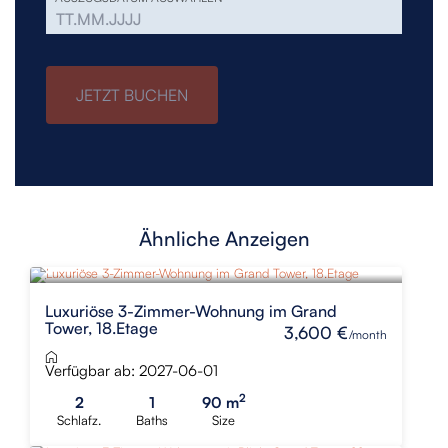
JETZT BUCHEN
Ähnliche Anzeigen
NEU
Luxuriöse 3-Zimmer-Wohnung im Grand
Tower, 18.Etage
3,600 €
/month
Verfügbar ab: 2027-06-01
2
2
1
90 m
Schlafz.
Baths
Size