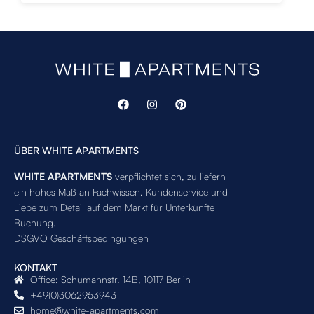
ÜBER WHITE APARTMENTS
WHITE APARTMENTS
verpflichtet sich, zu liefern
ein hohes Maß an Fachwissen, Kundenservice und
Liebe zum Detail auf dem Markt für Unterkünfte
Buchung.
DSGVO Geschäftsbedingungen
KONTAKT
Office: Schumannstr. 14B, 10117 Berlin
+49(0)3062953943
home@white-apartments.com